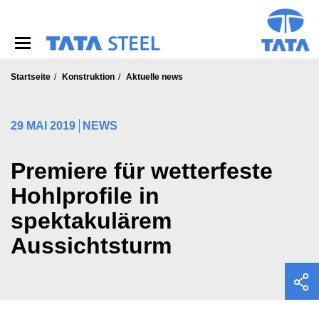
S
k
i
p
t
o
Startseite
Konstruktion
Aktuelle news
m
a
i
29 MAI 2019
NEWS
n
c
o
Premiere für wetterfeste
n
Hohlprofile in
t
e
spektakulärem
n
t
Aussichtsturm