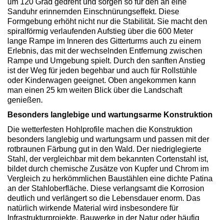
um 120 Grad gedreht und sorgen so für den an eine
Sanduhr erinnernden Einschnürungseffekt. Diese
Formgebung erhöht nicht nur die Stabilität. Sie macht den
spiralförmig verlaufenden Aufstieg über die 600 Meter
lange Rampe im Inneren des Gitterturms auch zu einem
Erlebnis, das mit der wechselnden Entfernung zwischen
Rampe und Umgebung spielt. Durch den sanften Anstieg
ist der Weg für jeden begehbar und auch für Rollstühle
oder Kinderwagen geeignet. Oben angekommen kann
man einen 25 km weiten Blick über die Landschaft
genießen.
Besonders langlebige und wartungsarme Konstruktion
Die wetterfesten Hohlprofile machen die Konstruktion
besonders langlebig und wartungsarm und passen mit der
rotbraunen Färbung gut in den Wald. Der niedriglegierte
Stahl, der vergleichbar mit dem bekannten Cortenstahl ist,
bildet durch chemische Zusätze von Kupfer und Chrom im
Vergleich zu herkömmlichen Baustählen eine dichte Patina
an der Stahloberfläche. Diese verlangsamt die Korrosion
deutlich und verlängert so die Lebensdauer enorm. Das
natürlich wirkende Material wird insbesondere für
Infrastrukturprojekte, Bauwerke in der Natur oder häufig