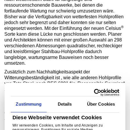
ressourcenschonende Bauwerke, bei denen die
fortlaufende Wartung nur schwierig umzusetzen wäre.
Bisher war die Verfügbarkeit von wetterfesten Hohlprofilen
jedoch sehr begrenzt und daher konnten sie nur selten
®
eingesetzt werden. Mit der Einführung der neuen Celsius
Sorte kann diese Lücke nun geschlossen werden. Planer
und Architekten können mit einer großen Auswahl an 298
verschiedenen Abmessungen quadratischer, rechteckiger
und kreisförmiger Stahlbau-Hohlprofile dadurch
langlebige, wartungsarme Bauweisen noch besser
umsetzen.
Zusätzlich zum Nachhaltigkeitsaspekt der
Witterungsbeständigkeit ist , wie alle anderen Hohlprofile
von Tata Steel, nach BES 6001 für „Responsible Sourcing“
zertifiziert. Außerdem gilt Tata Steel als einer der Pioniere
beim Thema Ökobilanzen (Life Cycle Assessment – LCA)
und unterstützt Architekten und Planer mit seinem
Zustimmung
Details
Über Cookies
Programm für Umweltproduktdeklarationen (EPDs) dabei,
die Anforderungen immer strenger werdender
Diese Webseite verwendet Cookies
Zertifizierungssysteme bei Bauwerken zu erfüllen.
Wir verwenden Cookies, um Inhalte und Anzeigen zu
personalisieren, Funktionen für soziale Medien