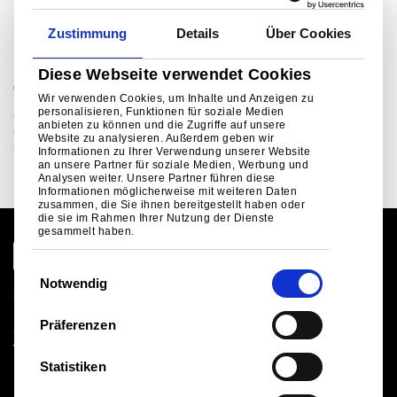
Für weitere Informationen
Zustimmung
Details
Über Cookies
Diese Webseite verwendet Cookies
®
Colorcoat Connection
helpline
Wir verwenden Cookies, um Inhalte und Anzeigen zu
personalisieren, Funktionen für soziale Medien
Sie möchten mit jemandem sprechen?
anbieten zu können und die Zugriffe auf unsere
colorcoat.connectionEU@tatasteeleurope.com
Website zu analysieren. Außerdem geben wir
+31 (0)251 492206 (NL)
Informationen zu Ihrer Verwendung unserer Website
an unsere Partner für soziale Medien, Werbung und
Analysen weiter. Unsere Partner führen diese
Informationen möglicherweise mit weiteren Daten
zusammen, die Sie ihnen bereitgestellt haben oder
die sie im Rahmen Ihrer Nutzung der Dienste
gesammelt haben.
E
Notwendig
i
Globale Website
n
Rechtlicher Hinweis
Präferenzen
Cookies
w
Verkaufsbedingungen
i
Statistiken
Lieferanten
l
Logistik