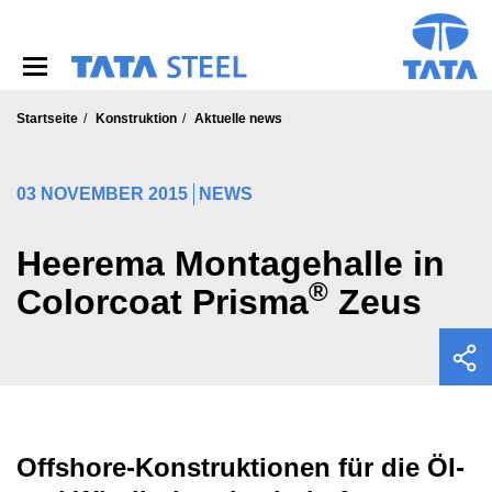
S
k
i
p
t
o
Startseite
Konstruktion
Aktuelle news
m
a
i
03 NOVEMBER 2015
NEWS
n
c
o
Heerema Montagehalle in
n
®
Colorcoat Prisma
Zeus
t
e
n
t
Offshore-Konstruktionen für die Öl-