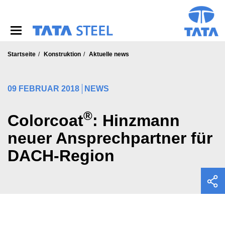
S
k
i
p
t
o
Startseite
Konstruktion
Aktuelle news
m
a
i
09 FEBRUAR 2018
NEWS
n
c
®
o
Colorcoat
: Hinzmann
n
neuer Ansprechpartner für
t
e
DACH-Region
n
t