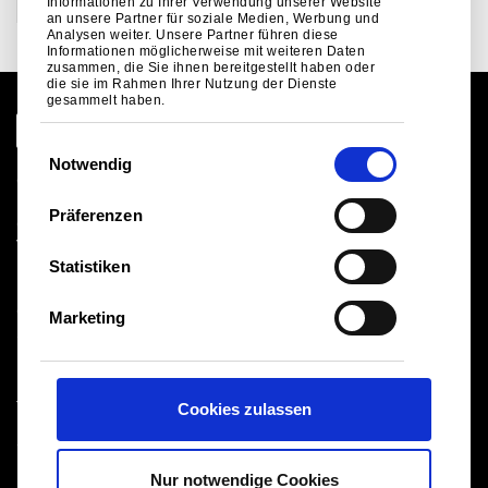
Informationen zu Ihrer Verwendung unserer Website
Konstruktion
an unsere Partner für soziale Medien, Werbung und
Analysen weiter. Unsere Partner führen diese
Informationen möglicherweise mit weiteren Daten
zusammen, die Sie ihnen bereitgestellt haben oder
die sie im Rahmen Ihrer Nutzung der Dienste
gesammelt haben.
E
Notwendig
i
Globale Website
n
Rechtlicher Hinweis
Präferenzen
Cookies
w
Verkaufsbedingungen
i
Statistiken
Lieferanten
l
Logistik
l
Gesundheit und Sicherheit
Marketing
i
Sitemap
g
u
Tata Steel UK Limited
Cookies zulassen
n
Registered Office: 18 Grosvenor Place, London, SW1X
g
7HS
s
Registered in England No. 02280000
Nur notwendige Cookies