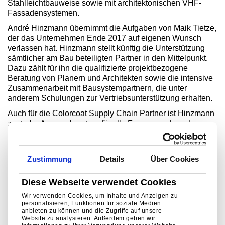
Stahlleichtbauweise sowie mit architektonischen VHF-
Fassadensystemen.
André Hinzmann übernimmt die Aufgaben von Maik Tietze,
der das Unternehmen Ende 2017 auf eigenen Wunsch
verlassen hat. Hinzmann stellt künftig die Unterstützung
sämtlicher am Bau beteiligten Partner in den Mittelpunkt.
Dazu zählt für ihn die qualifizierte projektbezogene
Beratung von Planern und Architekten sowie die intensive
Zusammenarbeit mit Bausystempartnern, die unter
anderem Schulungen zur Vertriebsunterstützung erhalten.
Auch für die Colorcoat Supply Chain Partner ist Hinzmann
zentraler Ansprechpartner für alle Fragen rund um das
Produktsortiment. Der neue Market Development Manager
will so sicherstellen, dass Kunden bei der Herstellung von
Bauprodukten den größtmöglichen Nutzen aus der
Zustimmung
Details
Über Cookies
Langlebigkeit und Farbbrillianz der bandbeschichteten
Stahlprodukte sowie aus der breiten Palette an Farben und
Diese Webseite verwendet Cookies
Oberflächen ziehen.
Wir verwenden Cookies, um Inhalte und Anzeigen zu
personalisieren, Funktionen für soziale Medien
KATEGORIEN
anbieten zu können und die Zugriffe auf unsere
Website zu analysieren. Außerdem geben wir