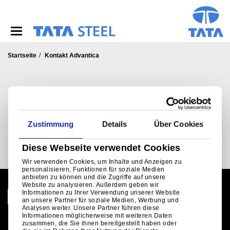
S
k
i
p
t
o
Startseite
Kontakt Advantica
m
a
i
KONTAKT
n
c
®
Advantica
o
Zustimmung
Details
Über Cookies
n
t
Diese Webseite verwendet Cookies
e
n
Wir verwenden Cookies, um Inhalte und Anzeigen zu
t
personalisieren, Funktionen für soziale Medien
anbieten zu können und die Zugriffe auf unsere
Website zu analysieren. Außerdem geben wir
Informationen zu Ihrer Verwendung unserer Website
an unsere Partner für soziale Medien, Werbung und
Analysen weiter. Unsere Partner führen diese
Informationen möglicherweise mit weiteren Daten
Globale Website
zusammen, die Sie ihnen bereitgestellt haben oder