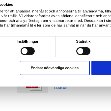
Corus Group Limited Annual Report 2022
cookies
Ladda ner
e för att anpassa innehållet och annonserna till användarna, tillh
vår trafik. Vi vidarebefordrar även sådana identifierare och anna
nnons- och analysföretag som vi samarbetar med. Dessa kan i sin
har tillhandahållit eller som de har samlat in när du har använt 
Corus Group Limited Annual
English
31/05/2024
Inställningar
Statistik
Corus Group Limited Annual Report 2023
Ladda ner
Endast nödvändiga cookies
Corus Group Limited Annual
English
11/07/2025
Corus Group Limited Annual Report 2024
Ladda ner