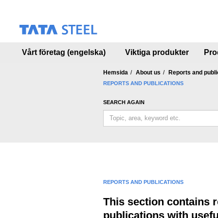
S
k
i
p
t
Vårt företag (engelska)
Viktiga produkter
Pro
o
m
a
Hemsida
About us
Reports and publi
i
REPORTS AND PUBLICATIONS
n
c
SEARCH AGAIN
o
n
t
e
n
t
REPORTS AND PUBLICATIONS
This section contains 
publications with usefu