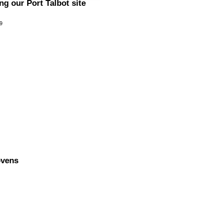
g our Port Talbot site
9
ovens