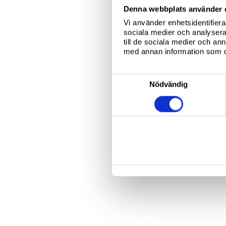
Denna webbplats använder 
Vi använder enhetsidentifierar
sociala medier och analysera 
till de sociala medier och a
med annan information som du 
S
Nödvändig
a
m
t
y
c
k
e
s
v
a
l